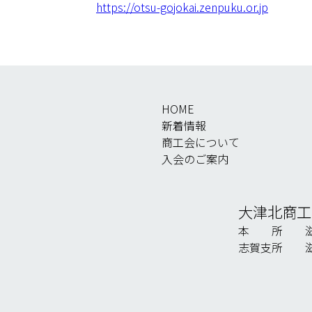
https://otsu-gojokai.zenpuku.or.jp
HOME
新着情報
商工会について
入会のご案内
大津北商工
本 所 滋賀
志賀支所 滋賀