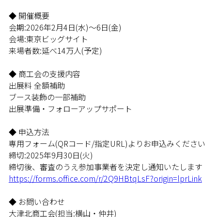
◆ 開催概要
会期:2026年2月4日(水)〜6日(金)
会場:東京ビッグサイト
来場者数:延べ14万人(予定)
◆ 商工会の支援内容
出展料 全額補助
ブース装飾の一部補助
出展準備・フォローアップサポート
◆ 申込方法
専用フォーム(QRコード/指定URL)よりお申込みください
締切:2025年9月30日(火)
締切後、審査のうえ参加事業者を決定し通知いたします
https://forms.office.com/r/2Q9HBtqLsF?origin=lprLink
◆ お問い合わせ
大津北商工会(担当:横山・仲井)